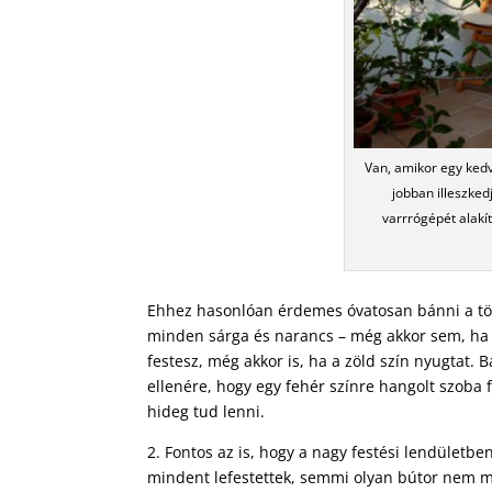
Van, amikor egy kedv
jobban illeszke
varrrógépét alakí
Ehhez hasonlóan érdemes óvatosan bánni a töb
minden sárga és narancs – még akkor sem, ha e
festesz, még akkor is, ha a zöld szín nyugtat.
ellenére, hogy egy fehér színre hangolt szoba
hideg tud lenni.
2. Fontos az is, hogy a nagy festési lendületb
mindent lefestettek, semmi olyan bútor nem ma