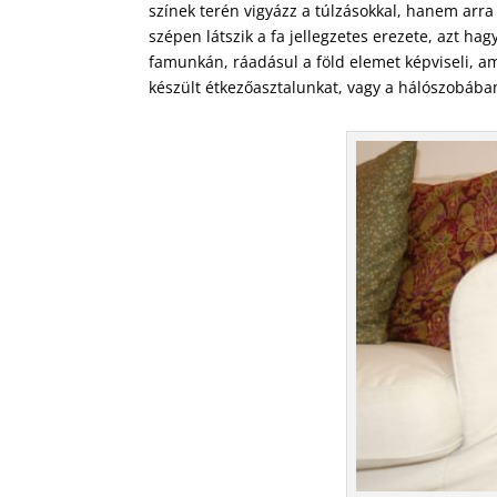
színek terén vigyázz a túlzásokkal, hanem arra
szépen látszik a fa jellegzetes erezete, azt h
famunkán, ráadásul a föld elemet képviseli, a
készült étkezőasztalunkat, vagy a hálószobába