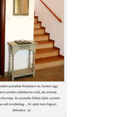
edeti asztalkát festettem át, hanem egy
ami szintén sötétbarna volt), de aminek
 formája. Az asztalka fölötti tükör szintén
a volt eredetileg…. Az ajtót nem fogom
átfesteni. :o)