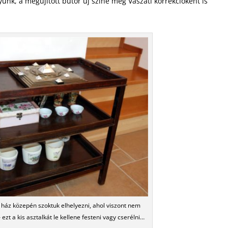
yunk, a megújított bútor új színe még Vaszati korrekcióként is
a ház közepén szoktuk elhelyezni, ahol viszont nem
 ezt a kis asztalkát le kellene festeni vagy cserélni…