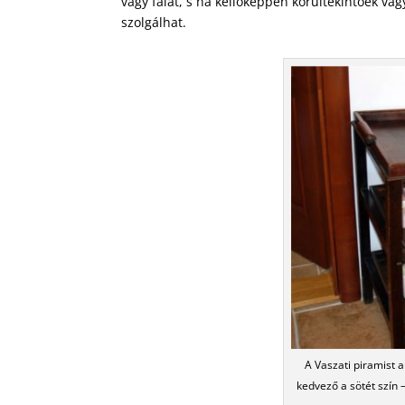
vagy falat, s ha kellőképpen körültekintőek vag
szolgálhat.
A Vaszati piramist 
kedvező a sötét szín –