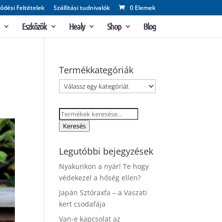
ődési Feltételek
Szállítási tudnivalók
0 Elemek
Eszközök
Healy
Shop
Blog
Termékkategóriák
Keresés
a
Keresés
következőre:
Legutóbbi bejegyzések
Nyakunkon a nyár! Te hogy
védekezel a hőség ellen?
Japán Sztóraxfa – a Vaszati
kert csodafája
Van-e kapcsolat az