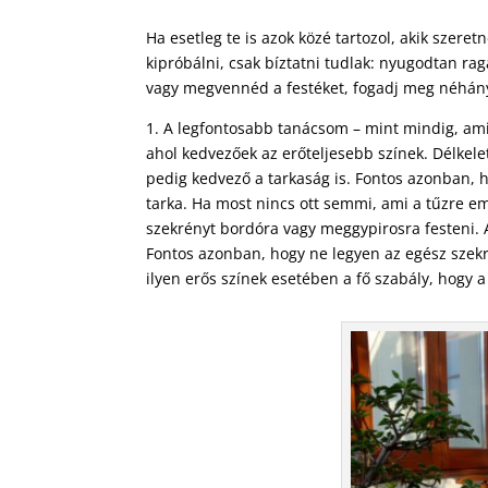
Ha esetleg te is azok közé tartozol, akik szere
kipróbálni, csak bíztatni tudlak: nyugodtan rag
vagy megvennéd a festéket, fogadj meg néhány
1. A legfontosabb tanácsom – mint mindig, amik
ahol kedvezőek az erőteljesebb színek. Délkelet
pedig kedvező a tarkaság is. Fontos azonban,
tarka. Ha most nincs ott semmi, ami a tűzre em
szekrényt bordóra vagy meggypirosra festeni. 
Fontos azonban, hogy ne legyen az egész szekr
ilyen erős színek esetében a fő szabály, hogy 