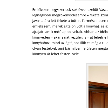
Emlékszem, egyszer sok-sok évvel ezelőtt Vasz
legnagyobb megrőkönyödésemre – fekete színű 
javaslatára lett fekete a bútor. Természetese
emlékszem, melyik égtájon volt a konyha), és az
ajtajait, amik mdf lapból voltak. Abban az idő
könnyedén – akár saját kezüleg is – át lehetne
konyhához, mind az égtájhoz illik és még a tul
olyan festékkel, ami bármilyen felületen megtap
könnyen át lehet festeni vele.