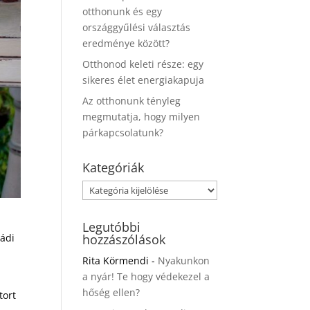
otthonunk és egy
országgyűlési választás
eredménye között?
Otthonod keleti része: egy
sikeres élet energiakapuja
Az otthonunk tényleg
megmutatja, hogy milyen
párkapcsolatunk?
Kategóriák
Kategóriák
Legutóbbi
ládi
hozzászólások
Rita Körmendi
-
Nyakunkon
a nyár! Te hogy védekezel a
hőség ellen?
tort