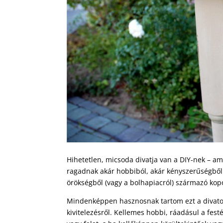
Hihetetlen, micsoda divatja van a DIY-nek – ami
ragadnak akár hobbiból, akár kényszerűségből e
örökségből (vagy a bolhapiacról) származó kopo
Mindenképpen hasznosnak tartom ezt a divatot
kivitelezésről. Kellemes hobbi, ráadásul a fes