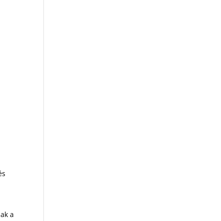
és
sak a