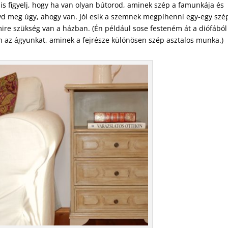
 is figyelj, hogy ha van olyan bútorod, aminek szép a famunkája és
agyd meg úgy, ahogy van. Jól esik a szemnek megpihenni egy-egy szé
mire szükség van a házban. (Én például sose festeném át a diófából
n az ágyunkat, aminek a fejrésze különösen szép asztalos munka.)