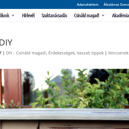
Adatvédelem
Általános Szerz
ólunk
Hírlevél
Szaktanácsadás
Csináld magad!
Akadémia
 DIY
7
|
DIY - Csináld magad!
,
Érdekességek
,
Vaszati tippek
|
Nincsenek