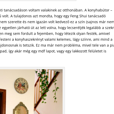
ati tanácsadáson voltam valakinek az otthonában. A konyhabútor –
volt. A tulajdonos azt mondta, hogy egy Feng Shui tanácsadó
n nem szerette és nem igazán volt kedvező ez a szín (sajnos már ne
 egyetlen járható út az lett volna, hogy lecseréljék legalább a szek
ben meg sem fordult a fejemben, hogy létezik olyan festék, amivel
 festeni a konyhaszekrényt valami kelemes, lágy színre, ami mind a
ajdonosnak is tetszik. Ez ma már nem probléma, mivel tele van a pi
ad, így akár még egy mdf lapot, vagy egy lakkozott felületet is