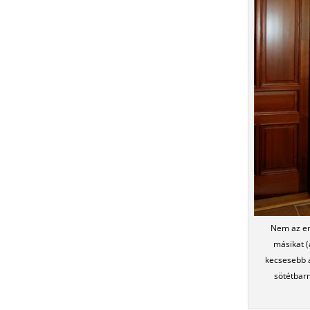
Nem az er
másikat (
kecsesebb a
sötétbarn