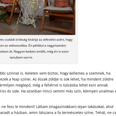
es családi örökség kívánja az átfestést azért, hogy
djen az otthonunkba. Én például a nagymamám
tottam át. Nagyon kedves emlék, még én is ezen
tanultam varrni.
bi színnel is. Keleten sem biztos, hogy kellemes a szemnek, ha
zek a Nap színei. Az észak zöldje is sok lehet, ha mindent zöldre
 Bármilyen meglepő, még a fehérrel is túlzásba lehet esni annak
 friss és üde. Ha azonban nincs semmi más szín, könnyen unalmas 
en ne fess le mindent! Láttam (magazinokban) olyan lakásokat, ahol
radt a házban, amin látszana a fa természetes színe. Tehát, ne c