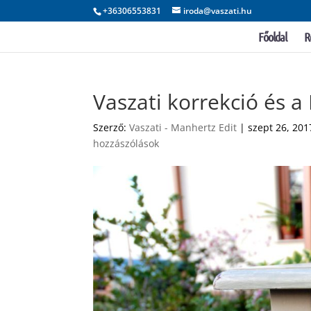
+36306553831
iroda@vaszati.hu
Főoldal
R
Vaszati korrekció és a
Szerző:
Vaszati - Manhertz Edit
|
szept 26, 201
hozzászólások