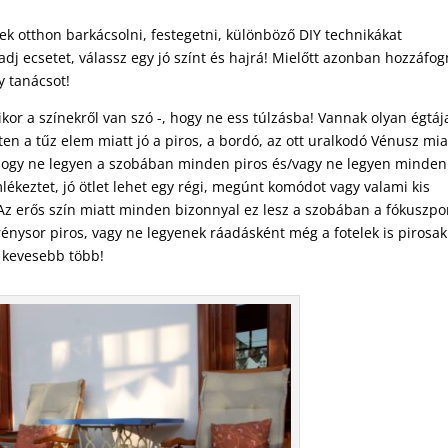
tnek otthon barkácsolni, festegetni, különböző DIY technikákat
adj ecsetet, válassz egy jó színt és hajrá! Mielőtt azonban hozzáfog
 tanácsot!
or a színekről van szó -, hogy ne ess túlzásba! Vannak olyan égtáj
en a tűz elem miatt jó a piros, a bordó, az ott uralkodó Vénusz mia
 hogy ne legyen a szobában minden piros és/vagy ne legyen minden
lékeztet, jó ötlet lehet egy régi, megúnt komódot vagy valami kis
Az erős szín miatt minden bizonnyal ez lesz a szobában a fókuszpo
énysor piros, vagy ne legyenek ráadásként még a fotelek is pirosak
a kevesebb több!