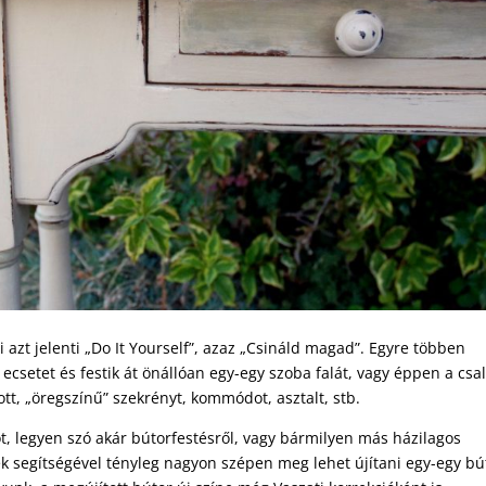
 azt jelenti „Do It Yourself”, azaz „Csináld magad”. Egyre többen
csetet és festik át önállóan egy-egy szoba falát, vagy éppen a csa
tt, „öregszínű” szekrényt, kommódot, asztalt, stb.
, legyen szó akár bútorfestésről, vagy bármilyen más házilagos
ték segítségével tényleg nagyon szépen meg lehet újítani egy-egy bú