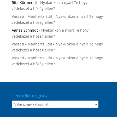
Rita Körmendi
-
Nyakunkon a nyár! Te hogy
védekezel a hőség ellen?
Vaszati - Manhertz Edit
-
Nyakunkon a nyár! Te hogy
védekezel a hőség ellen?
Ágnes Schmidt
-
Nyakunkon a nyár! Te hogy
védekezel a hőség ellen?
Vaszati - Manhertz Edit
-
Nyakunkon a nyár! Te hogy
védekezel a hőség ellen?
Vaszati - Manhertz Edit
-
Nyakunkon a nyár! Te hogy
védekezel a hőség ellen?
Termékkategóriák