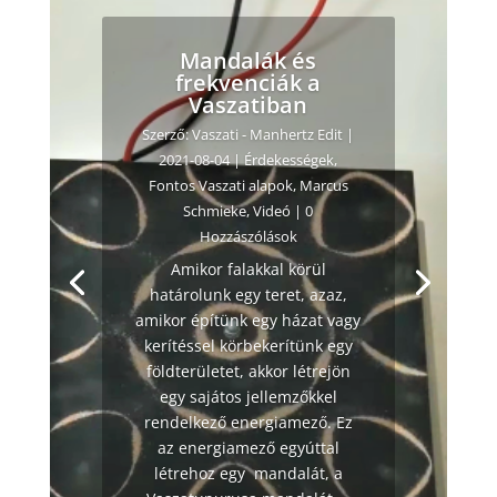
Mandalák és
frekvenciák a
Vaszatiban
Szerző:
Vaszati - Manhertz Edit
|
2021-08-04
|
Érdekességek
,
Fontos Vaszati alapok
,
Marcus
Schmieke
,
Videó
| 0
Hozzászólások
Amikor falakkal körül
határolunk egy teret, azaz,
amikor építünk egy házat vagy
kerítéssel körbekerítünk egy
földterületet, akkor létrejön
egy sajátos jellemzőkkel
rendelkező energiamező. Ez
az energiamező egyúttal
létrehoz egy mandalát, a