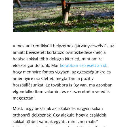
A mostani rendkívüli helyzetnek (járványveszély és az
amiatt bevezetett korlátozó óvintézkedéseknek) a
hatása sokkal több dologra kiterjed, mint amire
először gondoltunk. Már
korábban szó esett arról
,
hogy mennyire fontos vigyázni az egészségünkre és
amennyire csak lehet, megtartani a pozitív
hozzáállásunkat. Ez továbbra is így van. ma azonban
elgondolkodtam valamin, és ezt szeretném veled is
megosztani.
Most, hogy bezártak az iskolák és nagyon sokan
otthonról dolgoznak, úgy alakult, hogy a családok
sokkal többet vannak együtt, mint „normális”