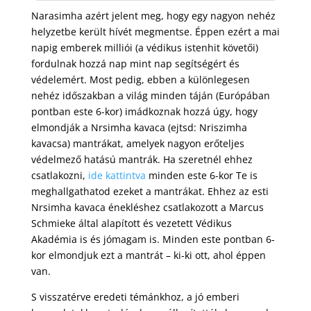
Narasimha azért jelent meg, hogy egy nagyon nehéz
helyzetbe került hívét megmentse. Éppen ezért a mai
napig emberek milliói (a védikus istenhit követői)
fordulnak hozzá nap mint nap segítségért és
védelemért. Most pedig, ebben a különlegesen
nehéz időszakban a világ minden táján (Európában
pontban este 6-kor) imádkoznak hozzá úgy, hogy
elmondják a Nrsimha kavaca (ejtsd: Nriszimha
kavacsa) mantrákat, amelyek nagyon erőteljes
védelmező hatású mantrák. Ha szeretnél ehhez
csatlakozni,
ide kattintva
minden este 6-kor Te is
meghallgathatod ezeket a mantrákat. Ehhez az esti
Nrsimha kavaca énekléshez csatlakozott a Marcus
Schmieke által alapított és vezetett Védikus
Akadémia is és jómagam is. Minden este pontban 6-
kor elmondjuk ezt a mantrát – ki-ki ott, ahol éppen
van.
S visszatérve eredeti témánkhoz, a jó emberi