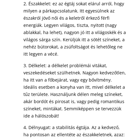
2. Északkelet: ez az égtáj sokat elárul arról, hogy
milyen a párkapcsolatunk. Itt egyesülnek az
északról jövő női és a keletről érkező férfi
energiák. Legyen világos, tiszta, nyitott (nagy
ablakkal, ha lehet), nagyon jó itt a világoskék és a
világos sárga szín. Kerüljük itt a sötét színeket, a
nehéz bútorokat, a zsúfoltságot és lehetőleg ne
itt legyen a vécé.
3. Délkelet: a délkelet problémái vitákat,
veszekedéseket szülhetnek. Nagyon kedvezőtlen,
ha itt van a főbejárat, vagy egy bővítmény.
Ideális esetben a konyha van itt, mivel délkelet a
tűz területe. Használjunk délen meleg színeket,
akár bordót és pirosat is, vagy pedig romantikus
színeket, mintákat. Semmiképpen se tervezzük
ide a hálószobát!
4. Délnyugat: a stabilitás égtája. Az a kedvező,
ha pontosan az ellentéte az északkeletnek, azaz: