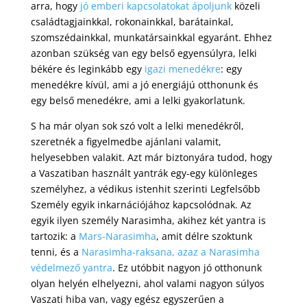
arra, hogy
jó emberi kapcsolatokat ápoljunk
közeli
családtagjainkkal, rokonainkkal, barátainkal,
szomszédainkkal, munkatársainkkal egyaránt. Ehhez
azonban szükség van egy belső egyensúlyra, lelki
békére és leginkább egy
igazi menedékre
: egy
menedékre kívül, ami a jó energiájú otthonunk és
egy belső menedékre, ami a lelki gyakorlatunk.
S ha már olyan sok szó volt a lelki menedékről,
szeretnék a figyelmedbe ajánlani valamit,
helyesebben valakit. Azt már biztonyára tudod, hogy
a Vaszatiban használt yantrák egy-egy különleges
személyhez, a védikus istenhit szerinti Legfelsőbb
Személy egyik inkarnációjához kapcsolódnak. Az
egyik ilyen személy Narasimha, akihez két yantra is
tartozik: a
Mars-Narasimha
, amit délre szoktunk
tenni, és a
Narasimha-raksana, azaz a Narasimha
védelmező yantra
. Ez utóbbit nagyon jó otthonunk
olyan helyén elhelyezni, ahol valami nagyon súlyos
Vaszati hiba van, vagy egész egyszerűen a