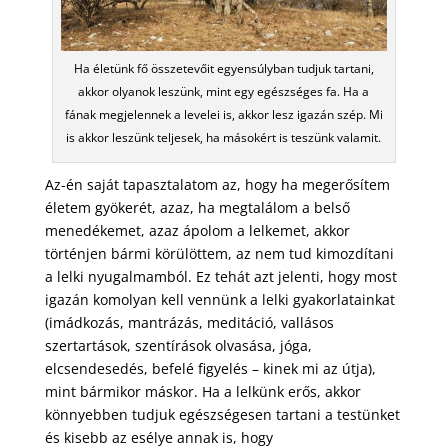
Ha életünk fő összetevőit egyensúlyban tudjuk tartani,
akkor olyanok leszünk, mint egy egészséges fa. Ha a
fának megjelennek a levelei is, akkor lesz igazán szép. Mi
is akkor leszünk teljesek, ha másokért is teszünk valamit.
Az-én saját tapasztalatom az, hogy ha megerősítem
életem gyökerét, azaz, ha megtalálom a belső
menedékemet, azaz ápolom a lelkemet, akkor
történjen bármi körülöttem, az nem tud kimozdítani
a lelki nyugalmamból. Ez tehát azt jelenti, hogy most
igazán komolyan kell vennünk a lelki gyakorlatainkat
(imádkozás, mantrázás, meditáció, vallásos
szertartások, szentírások olvasása, jóga,
elcsendesedés, befelé figyelés – kinek mi az útja),
mint bármikor máskor. Ha a lelkünk erős, akkor
könnyebben tudjuk egészségesen tartani a testünket
és kisebb az esélye annak is, hogy