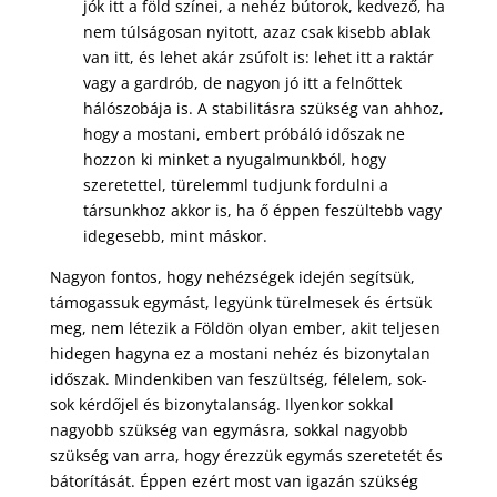
jók itt a föld színei, a nehéz bútorok, kedvező, ha
nem túlságosan nyitott, azaz csak kisebb ablak
van itt, és lehet akár zsúfolt is: lehet itt a raktár
vagy a gardrób, de nagyon jó itt a felnőttek
hálószobája is. A stabilitásra szükség van ahhoz,
hogy a mostani, embert próbáló időszak ne
hozzon ki minket a nyugalmunkból, hogy
szeretettel, türelemml tudjunk fordulni a
társunkhoz akkor is, ha ő éppen feszültebb vagy
idegesebb, mint máskor.
Nagyon fontos, hogy nehézségek idején segítsük,
támogassuk egymást, legyünk türelmesek és értsük
meg, nem létezik a Földön olyan ember, akit teljesen
hidegen hagyna ez a mostani nehéz és bizonytalan
időszak. Mindenkiben van feszültség, félelem, sok-
sok kérdőjel és bizonytalanság. Ilyenkor sokkal
nagyobb szükség van egymásra, sokkal nagyobb
szükség van arra, hogy érezzük egymás szeretetét és
bátorítását. Éppen ezért most van igazán szükség