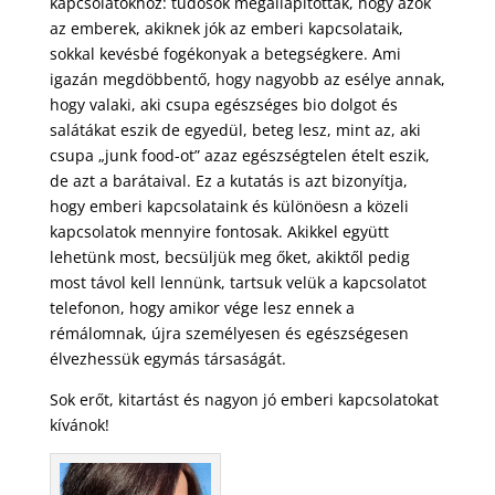
kapcsolatokhoz: tudósok megállapították, hogy azok
az emberek, akiknek jók az emberi kapcsolataik,
sokkal kevésbé fogékonyak a betegségkere. Ami
igazán megdöbbentő, hogy nagyobb az esélye annak,
hogy valaki, aki csupa egészséges bio dolgot és
salátákat eszik de egyedül, beteg lesz, mint az, aki
csupa „junk food-ot” azaz egészségtelen ételt eszik,
de azt a barátaival. Ez a kutatás is azt bizonyítja,
hogy emberi kapcsolataink és különöesn a közeli
kapcsolatok mennyire fontosak. Akikkel együtt
lehetünk most, becsüljük meg őket, akiktől pedig
most távol kell lennünk, tartsuk velük a kapcsolatot
telefonon, hogy amikor vége lesz ennek a
rémálomnak, újra személyesen és egészségesen
élvezhessük egymás társaságát.
Sok erőt, kitartást és nagyon jó emberi kapcsolatokat
kívánok!