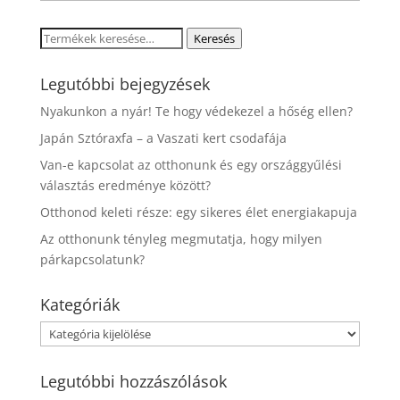
Keresés
Keresés
a
következőre:
Legutóbbi bejegyzések
Nyakunkon a nyár! Te hogy védekezel a hőség ellen?
Japán Sztóraxfa – a Vaszati kert csodafája
Van-e kapcsolat az otthonunk és egy országgyűlési
választás eredménye között?
Otthonod keleti része: egy sikeres élet energiakapuja
Az otthonunk tényleg megmutatja, hogy milyen
párkapcsolatunk?
Kategóriák
Kategóriák
Legutóbbi hozzászólások