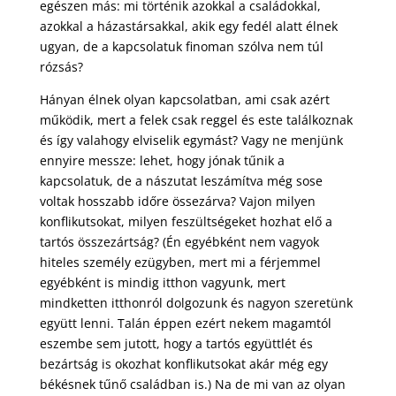
egészen más: mi történik azokkal a családokkal,
azokkal a házastársakkal, akik egy fedél alatt élnek
ugyan, de a kapcsolatuk finoman szólva nem túl
rózsás?
Hányan élnek olyan kapcsolatban, ami csak azért
működik, mert a felek csak reggel és este találkoznak
és így valahogy elviselik egymást? Vagy ne menjünk
ennyire messze: lehet, hogy jónak tűnik a
kapcsolatuk, de a nászutat leszámítva még sose
voltak hosszabb időre össezárva? Vajon milyen
konflikutsokat, milyen feszültségeket hozhat elő a
tartós összezártság? (Én egyébként nem vagyok
hiteles személy ezügyben, mert mi a férjemmel
egyébként is mindig itthon vagyunk, mert
mindketten itthonról dolgozunk és nagyon szeretünk
együtt lenni. Talán éppen ezért nekem magamtól
eszembe sem jutott, hogy a tartós együttlét és
bezártság is okozhat konflikutsokat akár még egy
békésnek tűnő családban is.)
Na de mi van az olyan