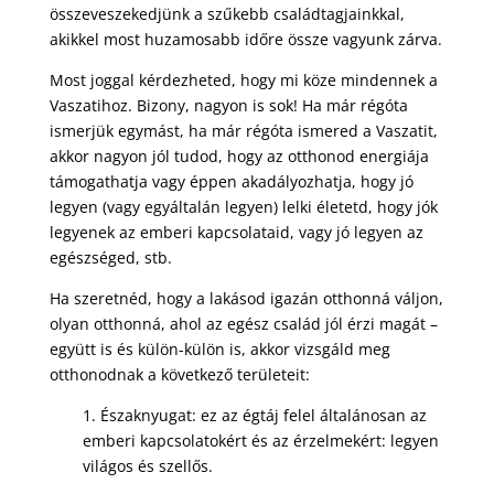
összeveszekedjünk a szűkebb családtagjainkkal,
akikkel most huzamosabb időre össze vagyunk zárva.
Most joggal kérdezheted, hogy mi köze mindennek a
Vaszatihoz. Bizony, nagyon is sok! Ha már régóta
ismerjük egymást, ha már régóta ismered a Vaszatit,
akkor nagyon jól tudod, hogy az otthonod energiája
támogathatja vagy éppen akadályozhatja, hogy jó
legyen (vagy egyáltalán legyen) lelki életetd, hogy jók
legyenek az emberi kapcsolataid, vagy jó legyen az
egészséged, stb.
Ha szeretnéd, hogy a lakásod igazán otthonná váljon,
olyan otthonná, ahol az egész család jól érzi magát –
együtt is és külön-külön is, akkor vizsgáld meg
otthonodnak a következő területeit:
1. Északnyugat: ez az égtáj felel általánosan az
emberi kapcsolatokért és az érzelmekért: legyen
világos és szellős.