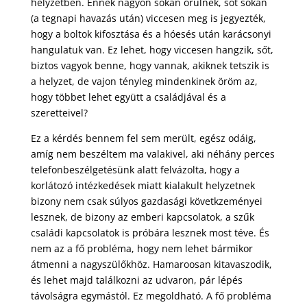
helyzetben. Ennek nagyon sokan örülnek, sőt sokan
(a tegnapi havazás után) viccesen meg is jegyezték,
hogy a boltok kifosztása és a hóesés után karácsonyi
hangulatuk van. Ez lehet, hogy viccesen hangzik, sőt,
biztos vagyok benne, hogy vannak, akiknek tetszik is
a helyzet, de vajon tényleg mindenkinek öröm az,
hogy többet lehet együtt a családjával és a
szeretteivel?
Ez a kérdés bennem fel sem merült, egész odáig,
amíg nem beszéltem ma valakivel, aki néhány perces
telefonbeszélgetésünk alatt felvázolta, hogy a
korlátozó intézkedések miatt kialakult helyzetnek
bizony nem csak súlyos gazdasági követkzeményei
lesznek, de bizony az emberi kapcsolatok, a szűk
családi kapcsolatok is próbára lesznek most téve. És
nem az a fő probléma, hogy nem lehet bármikor
átmenni a nagyszülőkhöz. Hamaroosan kitavaszodik,
és lehet majd találkozni az udvaron, pár lépés
távolságra egymástól. Ez megoldható. A fő probléma