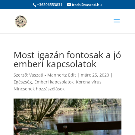
+36306553831
iroda@vaszati.hu
Most igazán fontosak a jó
emberi kapcsolatok
Szerző:
Vaszati - Manhertz Edit
|
márc 25, 2020
|
Egészség
,
Emberi kapcsolatok
,
Korona vírus
|
Nincsenek hozzászólások