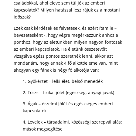
családokkal, ahol eleve sem túl jók az emberi
kapcsolatok? Milyen hatással lesz rájuk ez a mostani
időszak?
Ezek csak kérdések és felvetések, és azért ítam le –
bevezetésként -, hogy végre megérkezzünk ahhoz a
ponthoz, hogy az életünkben milyen nagyon fontosak
az emberi kapcsolatok. Ha életünk összetevőit
vizsgálva egész pontos szeretnék lenni, akkor azt
mondanám, hogy annak 4 fő alkotóeleme van, mint
ahogyan egy fának is négy fő alkotója van:
1. Gyökérzet – lelki élet, belső menedék
2. Törzs – fizikai jólét (egészség, anyagi javak)
3. Ágak – érzelmi jólét és egészséges emberi
kapcsolatok
4. Levelek – társadalmi, közösségi szerepvállalás:
mások megsegítése