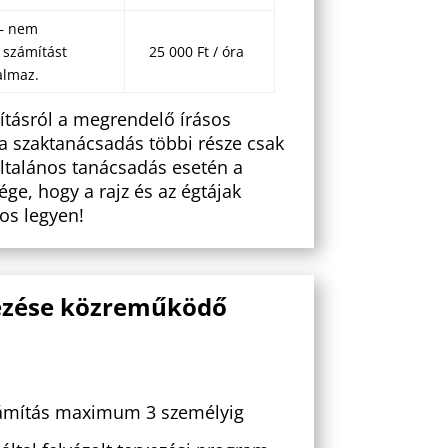
 – nem
j számítást
25 000 Ft / óra
almaz.
ításról a megrendelő írásos
a szaktanácsadás többi része csak
általános tanácsadás esetén a
ge, hogy a rajz és az égtájak
os legyen!
vezése közreműködő
zámítás maximum 3 személyig