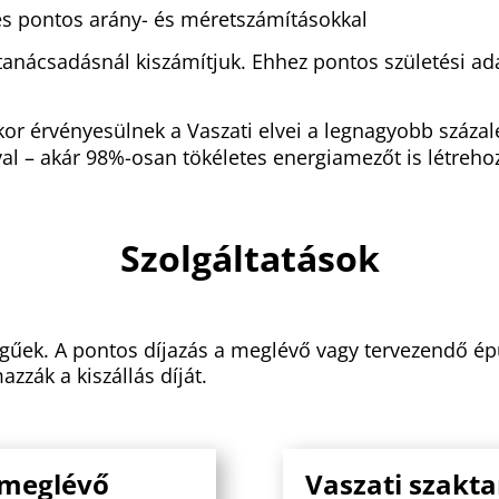
l és pontos arány- és méretszámításokkal
tanácsadásnál kiszámítjuk. Ehhez pontos születési ad
or érvényesülnek a Vaszati elvei a legnagyobb százal
val – akár 98%-osan tökéletes energiamezőt is létreho
Szolgáltatások
llegűek. A pontos díjazás a meglévő vagy tervezendő é
azzák a kiszállás díját.
 meglévő
Vaszati szakt