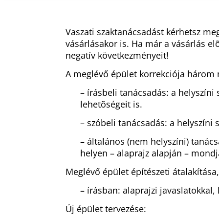
Vaszati szaktanácsadást kérhetsz me
vásárlásakor is. Ha már a vásárlás el
negatív következményeit!
A meglévő épület korrekciója három
– írásbeli tanácsadás: a helyszín
lehetõségeit is.
– szóbeli tanácsadás: a helyszín
– általános (nem helyszíni) taná
helyen – alaprajz alapján – mondj
Meglévő épület építészeti átalakítása,
– írásban: alaprajzi javaslatokkal
Új épület tervezése: