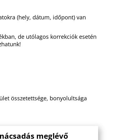
atokra (hely, dátum, időpont) van
ékban, de utólagos korrekciók esetén
zhatunk!
pület összetettsége, bonyolultsága
anácsadás meglévő