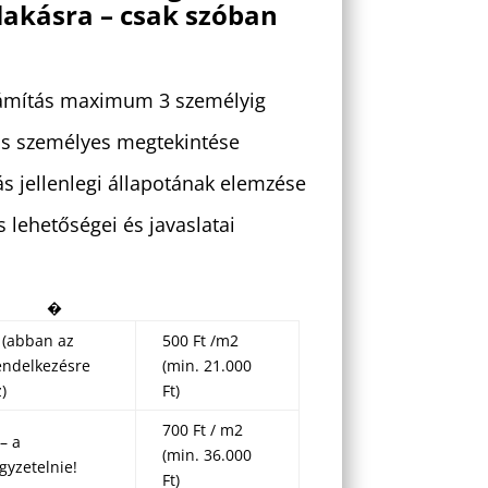
lakásra – csak szóban
zámítás maximum 3 személyig
kás személyes megtekintése
ás jellenlegi állapotának elemzése
s lehetőségei és javaslatai
�
 (abban az
500 Ft /m2
endelkezésre
(min. 21.000
)
Ft)
700 Ft / m2
– a
(min. 36.000
gyzetelnie!
Ft)