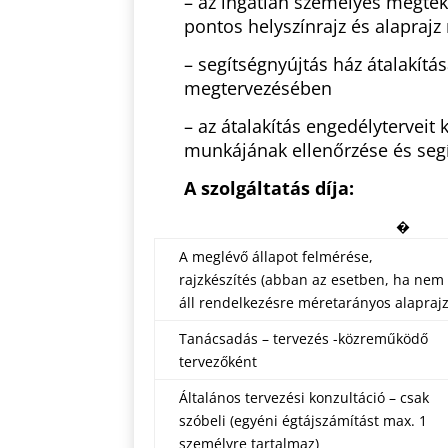
– az ingatlan személyes megtek
pontos helyszínrajz és alapraj
– segítségnyújtás ház átalakítá
megtervezésében
– az átalakítás engedélyterveit 
munkájának ellenőrzése és seg
A szolgáltatás díja:
�
A meglévő állapot felmérése,
rajzkészítés (abban az esetben, ha nem
áll rendelkezésre méretarányos alaprajz
Tanácsadás – tervezés -közreműködő
tervezőként
Általános tervezési konzultáció – csak
szóbeli (egyéni égtájszámítást max. 1
személyre tartalmaz)