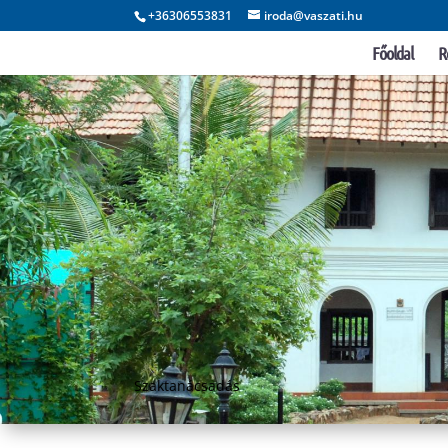
+36306553831
iroda@vaszati.hu
Főoldal
R
Szaktanácsadás