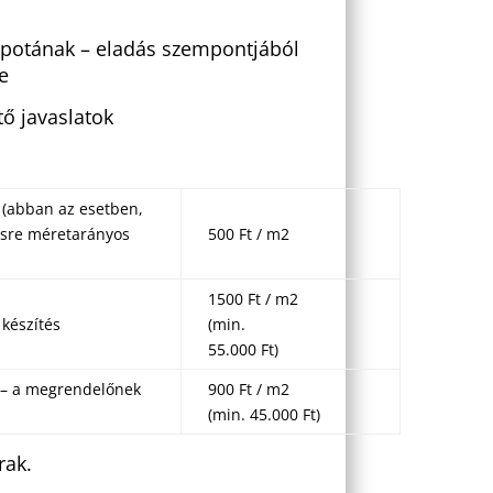
lapotának – eladás szempontjából
e
tő javaslatok
s (abban az esetben,
ésre méretarányos
500 Ft / m2
1500 Ft / m2
 készítés
(min.
55.000 Ft)
 – a megrendelőnek
900 Ft / m2
(min. 45.000 Ft)
rak.