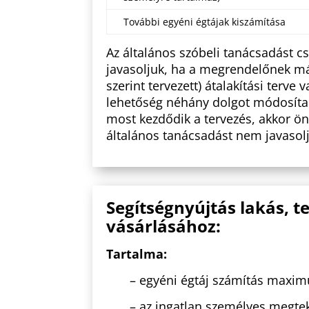
További egyéni égtájak kiszámítása
Az általános szóbeli tanácsadást c
javasoljuk, ha a megrendelőnek má
szerint tervezett) átalakítási terve
lehetőség néhány dolgot módosíta
most kezdődik a tervezés, akkor 
általános tanácsadást nem javasol
Segítségnyújtás lakás, t
vásárlásához:
Tartalma:
– egyéni égtáj számítás maxi
– az ingatlan személyes megte