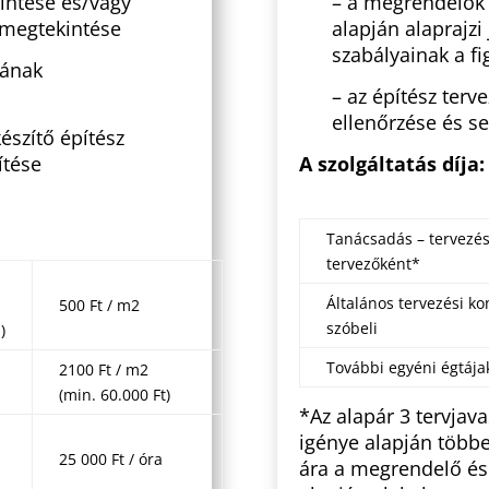
intése és/vagy
– a megrendelők á
z megtekintése
alapján alaprajzi 
szabályainak a f
sának
– az építész ter
ellenőrzése és se
készítő építész
ítése
A szolgáltatás díja:
Tanácsadás – tervezé
tervezőként*
Általános tervezési ko
500 Ft / m2
szóbeli
)
További egyéni égtája
2100 Ft / m2
(min. 60.000 Ft)
*Az alapár 3 tervjav
igénye alapján többet
25 000 Ft / óra
ára a megrendelő és