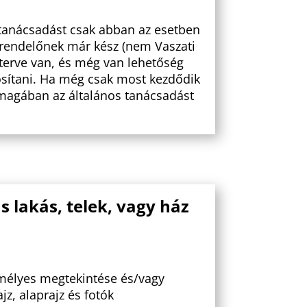
 tanácsadást csak abban az esetben
grendelőnek már kész (nem Vaszati
ázterve van, és még van lehetőség
ítani. Ha még csak most kezdődik
nmagában az általános tanácsadást
s lakás, telek, vagy ház
emélyes megtekintése és/vagy
jz, alaprajz és fotók