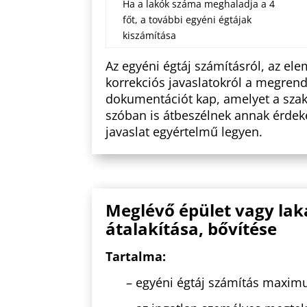
Ha a lakók száma meghaladja a 4
főt, a további egyéni égtájak
kiszámítása
Az egyéni égtáj számításról, az ele
korrekciós javaslatokról a megrend
dokumentációt kap, amelyet a sza
szóban is átbeszélnek annak érde
javaslat egyértelmű legyen.
Meglévő épület vagy laká
átalakítása, bővítése
Tartalma:
– egyéni égtáj számítás maxim