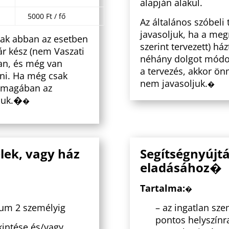
alapján alakul.
5000 Ft / fő
Az általános szóbeli
javasoljuk, ha a me
sak abban az esetben
szerint tervezett) h
r kész (nem Vaszati
néhány dolgot módos
 van, és még van
a tervezés, akkor ö
ni. Ha még csak
nem javasoljuk.
�
önmagában az
juk.�
�
elek, vagy ház
Segítségnyújtá
eladásához�
Tartalma:
�
mum 2 személyig
– az ingatlan sz
pontos helyszínra
kintése és/vagy