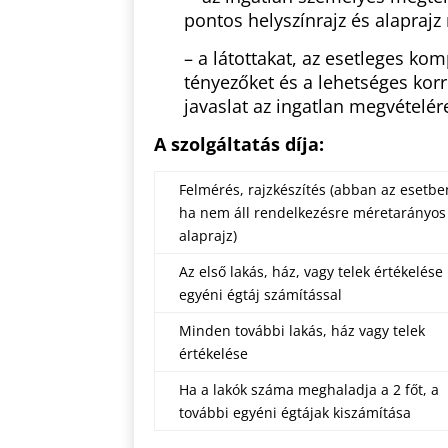
pontos helyszínrajz és alapraj
– a látottakat, az esetleges 
tényezőket és a lehetséges kor
javaslat az ingatlan megvételér
A szolgáltatás díja:
Felmérés, rajzkészítés (abban az esetbe
ha nem áll rendelkezésre méretarányos
alaprajz)
Az első lakás, ház, vagy telek értékelése
egyéni égtáj számítással
Minden további lakás, ház vagy telek
értékelése
Ha a lakók száma meghaladja a 2 főt, a
további egyéni égtájak kiszámítása