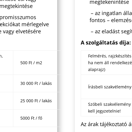
megtekenintése
z megtekintése
– az ingatlan ál
kompromisszumos
fontos – elemzés
rekciókat mérlegelve
e vagy elvetésére
– az eladást segí
A szolgáltatás díja:
n,
Felmérés, rajzkészíté
500 Ft / m2
ha nem áll rendelkez
alaprajz)
30 000 Ft / lakás
Írásbeli szakvélemény
25 000 Ft / lakás
Szóbeli szakvélemény
kell jegyzetelnie!
5000 Ft / fő
Az árak tájékoztató á