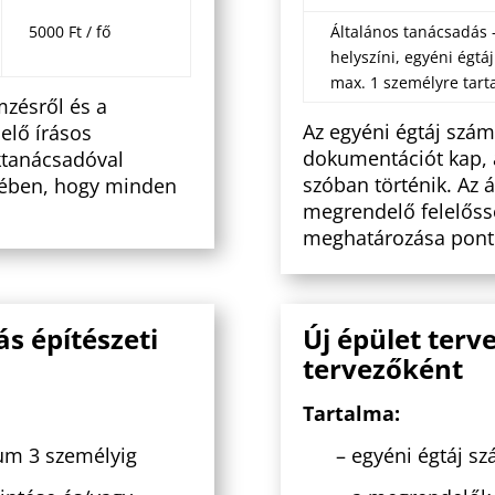
5000 Ft / fő
Általános tanácsadás
helyszíni, egyéni égtá
max. 1 személyre tart
mzésről és a
Az egyéni égtáj szám
elő írásos
dokumentációt kap, 
ktanácsadóval
szóban történik. A
z 
kében, hogy minden
megrendelő felelőssé
meghatározása pont
s építészeti
Új épület ter
tervezőként
Tartalma:
um 3 személyig
– egyéni égtáj s