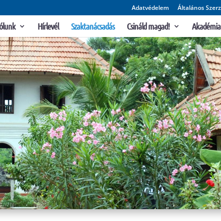
Adatvédelem
Általános Szerz
ólunk
Hírlevél
Szaktanácsadás
Csináld magad!
Akadémia