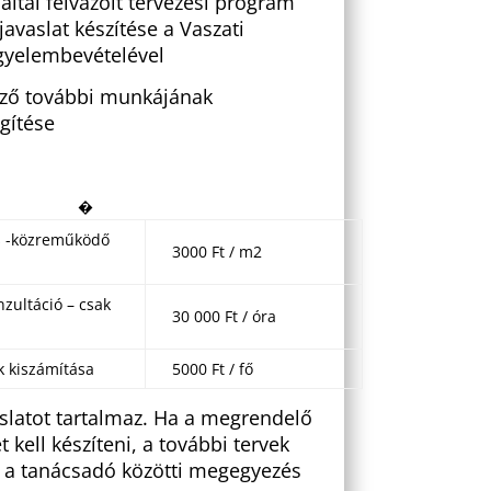
ltal felvázolt tervezési program
javaslat készítése a Vaszati
igyelembevételével
vező további munkájának
gítése
�
s -közreműködő
3000 Ft / m2
nzultáció – csak
30 000 Ft / óra
k kiszámítása
5000 Ft / fő
aslatot tartalmaz. Ha a megrendelő
 kell készíteni, a további tervek
 a tanácsadó közötti megegyezés