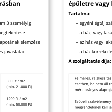
írásban
épületre vagy 
Tartalma:
um 3 személyig
– egyéni égtáj s
megtekintése
– a ház, vagy la
állapotának elemzése
– az ház vagy lak
s javaslatai
– a ház korrekció
A szolgáltatás díja:
Felmérés, rajzkészítés
500 Ft / m2
esetben, ha nem áll r
(min. 21.000 Ft)
méretarányos alaprajz
1200 Ft / m2
Szóbeli szakvélemény 
(min. 50.000 Ft)
megrendelőnek kell je