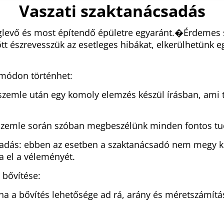
Vaszati szaktanácsadás
glevő és most építendő épületre egyaránt.�
Érdemes s
õtt észrevesszük az esetleges hibákat, elkerülhetünk 
 módon történhet:
i szemle után egy komoly elemzés készül írásban, ami
i szemle során szóban megbeszélünk minden fontos tud
csadás: ebben az esetben a szaktanácsadó nem megy k
a el a véleményét.
 bővítése:
, ha a bővítés lehetősége ad rá, arány és méretszámítá