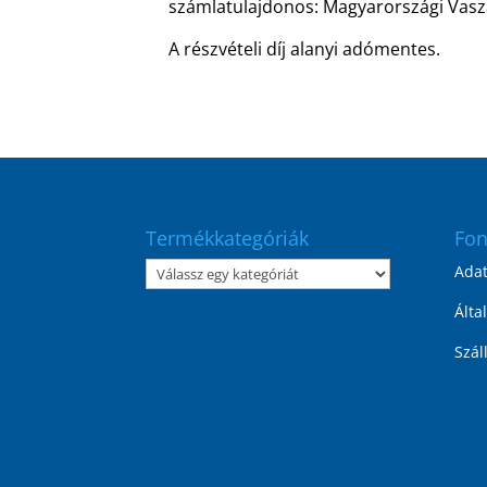
számlatulajdonos: Magyarországi Vasz
A részvételi díj alanyi adómentes.
Termékkategóriák
Fon
Ada
Álta
Szál