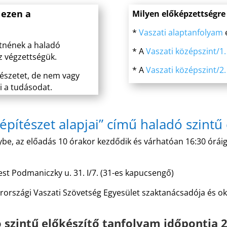
 ezen a
Milyen előképzettségre
*
Vaszati alaptanfolyam
e
etnének a haladó
* A
Vaszati középszint/1.
z végzettségük.
* A
Vaszati középszint/2.
ítészetet, de nem vagy
ni a tudásodat.
 építészet alapjai” című haladó szintű
nybe, az előadás 10 órakor kezdődik és várhatóan 16:30 óráig
st Podmaniczky u. 31. I/7. (31-es kapucsengő)
arországi Vaszati Szövetség Egyesület szaktanácsadója és ok
 szintű előkészítő tanfolyam időpontja 