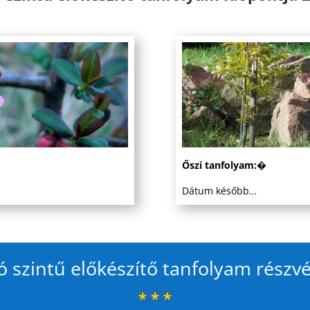
Őszi tanfolyam:�
Dátum később…
 szintű előkészítő tanfolyam részvét
* * *