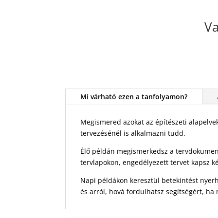
Va
Mi várható ezen a tanfolyamon?
Megismered azokat az építészeti alapelvek
tervezésénél is alkalmazni tudd.
Élő példán megismerkedsz a tervdokumentá
tervlapokon, engedélyezett tervet kapsz k
Napi példákon keresztül betekintést nyerh
és arról, hová fordulhatsz segítségért, h