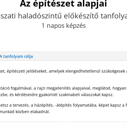
Az építészet alapjai
szati haladószintű előkészítő tanfol
1 napos képzés
A tanfolyam célja
et, építészeti jelöléseket, amelyek elengedhetetlenül szükségesek a
ció fogalmával, a rajzi megjelenítés alapjaival, meglátod, hogyan
ézbe, és kérdéseidre gyakorlott szakmabeli válaszokat kapsz.
etsz a tervezés, a házépítés, -átépítés folyamatába, képet kapsz a 
a munkád közben elakadnál.