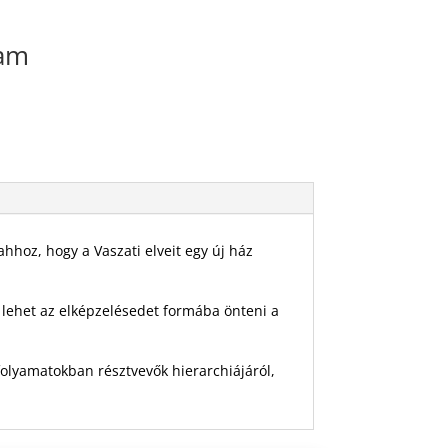
yam
hhoz, hogy a Vaszati elveit egy új ház
 lehet az elképzelésedet formába önteni a
folyamatokban résztvevők hierarchiájáról,