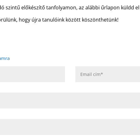
adó szintű előkészítő tanfolyamon, az alábbi űrlapon küldd e
örülünk, hogy újra tanulóink között köszönthetünk!
yamra