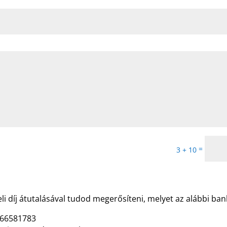
=
3 + 10
eli díj átutalásával tudod megerősíteni, melyet az alábbi b
-66581783