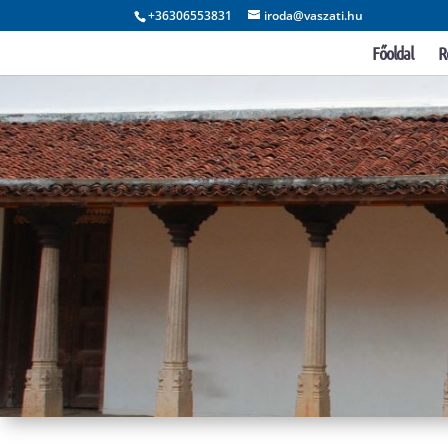
+36306553831
iroda@vaszati.hu
Főoldal
R