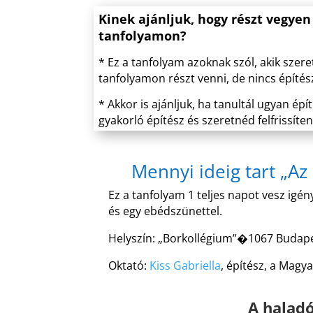
Kinek ajánljuk, hogy részt vegyen
tanfolyamon?
* Ez a tanfolyam azoknak szól, akik szer
tanfolyamon részt venni, de nincs építés
* Akkor is ajánljuk, ha tanultál ugyan ép
gyakorló építész és szeretnéd felfrissíte
Mennyi ideig tart „Az
Ez a tanfolyam 1 teljes napot vesz igé
és egy ebédszünettel.
Helyszín:
„Borkollégium”�
1067 Budape
Oktató:
Kiss Gabriella
, építész, a Magy
A haladó