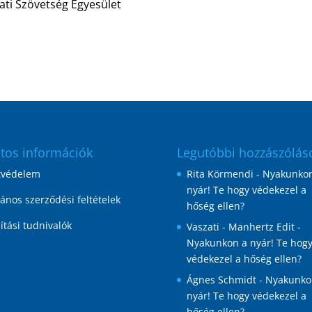
ati Szövetség Egyesület
tos információk
Legutóbbi hozzászólás
tvédelem
Rita Körmendi
-
Nyakunkon
nyár! Te hogy védekezel a
lános szerződési feltételek
hőség ellen?
lítási tudnivalók
Vaszati - Manhertz Edit
-
Nyakunkon a nyár! Te hog
védekezel a hőség ellen?
Ágnes Schmidt
-
Nyakunko
nyár! Te hogy védekezel a
hőség ellen?