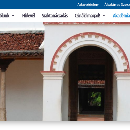
Adatvédelem
Általános Szerz
ólunk
Hírlevél
Szaktanácsadás
Csináld magad!
Akadémia