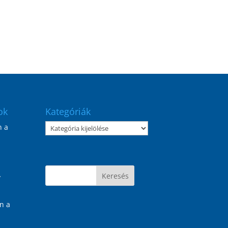
ok
Kategóriák
Kategóriák
 a
y
n a