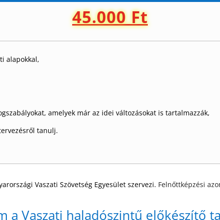
45.000 Ft
i alapokkal,
gszabályokat, amelyek már az idei változásokat is tartalmazzák,
tervezésről tanulj.
arországi Vaszati Szövetség Egyesület szervezi.
Felnőttképzési azo
m a Vaszati haladószintű előkészítő t