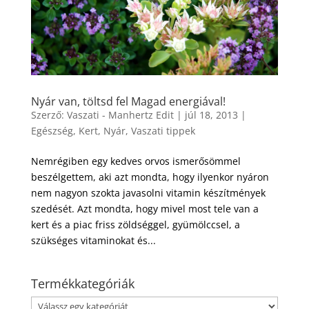
Nyár van, töltsd fel Magad energiával!
Szerző:
Vaszati - Manhertz Edit
|
júl 18, 2013
|
Egészség
,
Kert
,
Nyár
,
Vaszati tippek
Nemrégiben egy kedves orvos ismerősömmel
beszélgettem, aki azt mondta, hogy ilyenkor nyáron
nem nagyon szokta javasolni vitamin készítmények
szedését. Azt mondta, hogy mivel most tele van a
kert és a piac friss zöldséggel, gyümölccsel, a
szükséges vitaminokat és...
Termékkategóriák