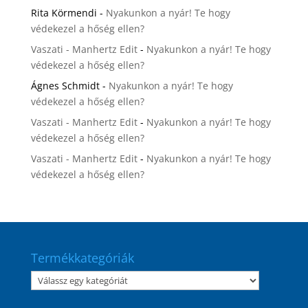
Rita Körmendi
-
Nyakunkon a nyár! Te hogy
védekezel a hőség ellen?
Vaszati - Manhertz Edit
-
Nyakunkon a nyár! Te hogy
védekezel a hőség ellen?
Ágnes Schmidt
-
Nyakunkon a nyár! Te hogy
védekezel a hőség ellen?
Vaszati - Manhertz Edit
-
Nyakunkon a nyár! Te hogy
védekezel a hőség ellen?
Vaszati - Manhertz Edit
-
Nyakunkon a nyár! Te hogy
védekezel a hőség ellen?
Termékkategóriák