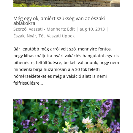
Még egy ok, amiért szükség van az északi
ablakokra
Szerző:
Vaszati - Manhertz Edit
|
aug 10, 2013
|
Észak
,
Nyár
,
Tél
,
Vaszati tippek
Bár legutóbb még arról volt szó, mennyire fontos,
hogy kihasználjuk a nyári vakációs hangulatot egy kis
pihenésre, feltöltődésre, be kell vallanunk, hogy nem
mindenki bírja huzamosan a a 30 fok feletti
hőmérsékleteket és még a vakáció alatt is némi
felfrissülésre...