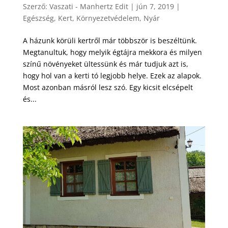
Szerző:
Vaszati - Manhertz Edit
|
jún 7, 2019
|
Egészség
,
Kert
,
Környezetvédelem
,
Nyár
A házunk körüli kertről már többször is beszéltünk.
Megtanultuk, hogy melyik égtájra mekkora és milyen
színű növényeket ültessünk és már tudjuk azt is,
hogy hol van a kerti tó legjobb helye. Ezek az alapok.
Most azonban másról lesz szó. Egy kicsit elcsépelt
és...