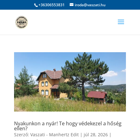
+36306553831
iroda@vaszati.hu
Nyakunkon a nyár! Te hogy védekezel a hőség
ellen?
Szerző:
Vaszati - Manhertz Edit
|
júl 28, 2026
|