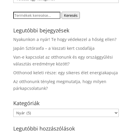
Keresés
Keresés
a
következőre:
Legutóbbi bejegyzések
Nyakunkon a nyár! Te hogy védekezel a hőség ellen?
Japán Sztóraxfa – a Vaszati kert csodafája
Van-e kapcsolat az otthonunk és egy országgyűlési
választás eredménye között?
Otthonod keleti része: egy sikeres élet energiakapuja
Az otthonunk tényleg megmutatja, hogy milyen
párkapcsolatunk?
Kategóriák
Kategóriák
Legutóbbi hozzászólások